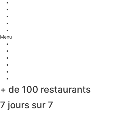
LA CARTE
SOLIDAIRE
FRANCHISE
BOUTIQUE
JOB
Menu
ACCUEIL
LA CARTE
SOLIDAIRE
FRANCHISE
BOUTIQUE
JOB
+ de 100 restaurants
7 jours sur 7
Facebook-f
Twitter
Instagram